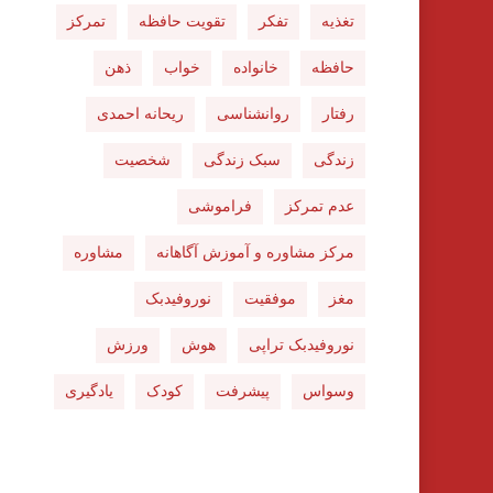
تغذیه
تفکر
تقویت حافظه
تمرکز
حافظه
خانواده
خواب
ذهن
رفتار
روانشناسی
ریحانه احمدی
زندگی
سبک زندگی
شخصیت
عدم تمرکز
فراموشی
مرکز مشاوره و آموزش آگاهانه
مشاوره
مغز
موفقیت
نوروفیدبک
نوروفیدبک تراپی
هوش
ورزش
وسواس
پیشرفت
کودک
یادگیری