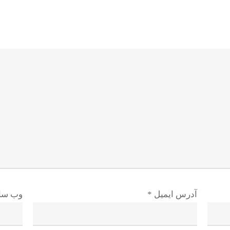
آدرس ایمیل
*
وب سا