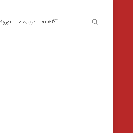
آگاهانه
درباره ما
نوروف
search
ورزش چه تاثیر بر عملکرد مغز کودکان دا
نوامبر 18, 2015
خواندنی
,
نوروفیدبک