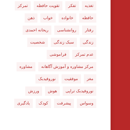
تغذیه
تفکر
تقویت حافظه
تمرکز
حافظه
خانواده
خواب
ذهن
رفتار
روانشناسی
ریحانه احمدی
زندگی
سبک زندگی
شخصیت
عدم تمرکز
فراموشی
مرکز مشاوره و آموزش آگاهانه
مشاوره
مغز
موفقیت
نوروفیدبک
نوروفیدبک تراپی
هوش
ورزش
وسواس
پیشرفت
کودک
یادگیری