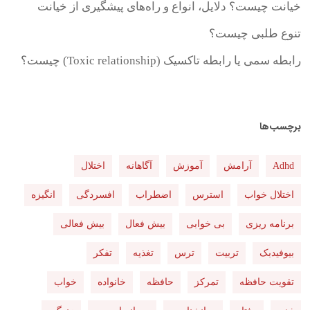
خیانت چیست؟ دلایل، انواع و راه‌های پیشگیری از خیانت
تنوع طلبی چیست؟
رابطه سمی یا رابطه تاکسیک (Toxic relationship) چیست؟
برچسب‌ها
Adhd
آرامش
آموزش
آگاهانه
اختلال
اختلال خواب
استرس
اضطراب
افسردگی
انگیزه
برنامه ریزی
بی خوابی
بیش فعال
بیش فعالی
بیوفیدبک
تربیت
ترس
تغذیه
تفکر
تقویت حافظه
تمرکز
حافظه
خانواده
خواب