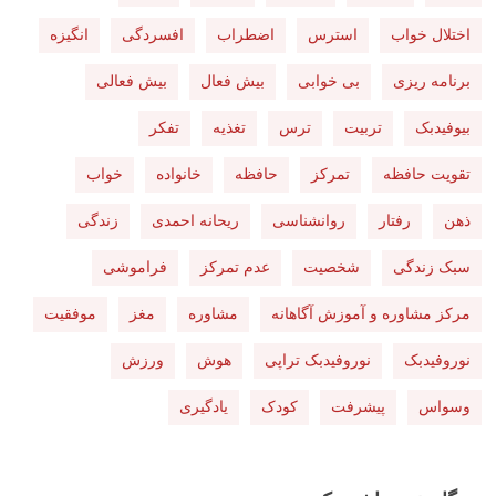
اختلال خواب
استرس
اضطراب
افسردگی
انگیزه
برنامه ریزی
بی خوابی
بیش فعال
بیش فعالی
بیوفیدبک
تربیت
ترس
تغذیه
تفکر
تقویت حافظه
تمرکز
حافظه
خانواده
خواب
ذهن
رفتار
روانشناسی
ریحانه احمدی
زندگی
سبک زندگی
شخصیت
عدم تمرکز
فراموشی
مرکز مشاوره و آموزش آگاهانه
مشاوره
مغز
موفقیت
نوروفیدبک
نوروفیدبک تراپی
هوش
ورزش
وسواس
پیشرفت
کودک
یادگیری