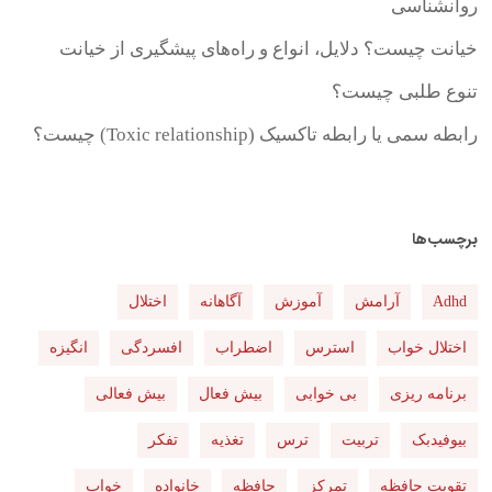
روانشناسی
خیانت چیست؟ دلایل، انواع و راه‌های پیشگیری از خیانت
تنوع طلبی چیست؟
رابطه سمی یا رابطه تاکسیک (Toxic relationship) چیست؟
برچسب‌ها
Adhd
آرامش
آموزش
آگاهانه
اختلال
اختلال خواب
استرس
اضطراب
افسردگی
انگیزه
برنامه ریزی
بی خوابی
بیش فعال
بیش فعالی
بیوفیدبک
تربیت
ترس
تغذیه
تفکر
تقویت حافظه
تمرکز
حافظه
خانواده
خواب