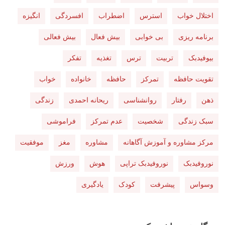
اختلال خواب
استرس
اضطراب
افسردگی
انگیزه
برنامه ریزی
بی خوابی
بیش فعال
بیش فعالی
بیوفیدبک
تربیت
ترس
تغذیه
تفکر
تقویت حافظه
تمرکز
حافظه
خانواده
خواب
ذهن
رفتار
روانشناسی
ریحانه احمدی
زندگی
سبک زندگی
شخصیت
عدم تمرکز
فراموشی
مرکز مشاوره و آموزش آگاهانه
مشاوره
مغز
موفقیت
نوروفیدبک
نوروفیدبک تراپی
هوش
ورزش
وسواس
پیشرفت
کودک
یادگیری