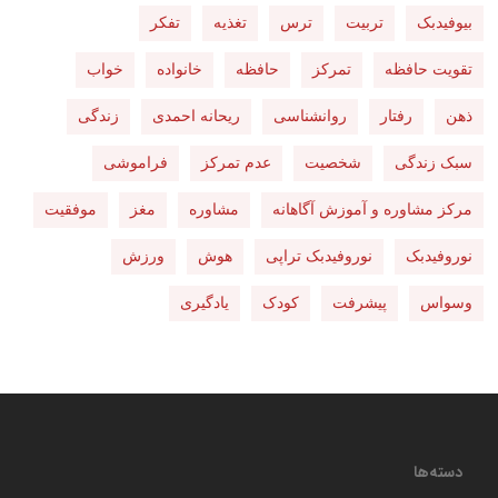
بیوفیدبک
تربیت
ترس
تغذیه
تفکر
تقویت حافظه
تمرکز
حافظه
خانواده
خواب
ذهن
رفتار
روانشناسی
ریحانه احمدی
زندگی
سبک زندگی
شخصیت
عدم تمرکز
فراموشی
مرکز مشاوره و آموزش آگاهانه
مشاوره
مغز
موفقیت
نوروفیدبک
نوروفیدبک تراپی
هوش
ورزش
وسواس
پیشرفت
کودک
یادگیری
دسته‌ها