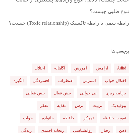
تنوع طلبی چیست؟
رابطه سمی یا رابطه تاکسیک (Toxic relationship) چیست؟
برچسب‌ها
Adhd
آرامش
آموزش
آگاهانه
اختلال
اختلال خواب
استرس
اضطراب
افسردگی
انگیزه
برنامه ریزی
بی خوابی
بیش فعال
بیش فعالی
بیوفیدبک
تربیت
ترس
تغذیه
تفکر
تقویت حافظه
تمرکز
حافظه
خانواده
خواب
ذهن
رفتار
روانشناسی
ریحانه احمدی
زندگی