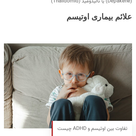
(Depakene) یا تالیدومید (Thalidomid)
علائم بیماری اوتیسم
تفاوت بین اوتیسم و ADHD چیست