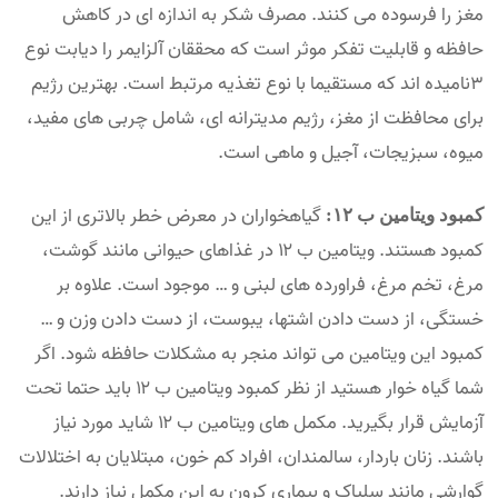
مغز را فرسوده می کنند. مصرف شکر به اندازه ای در کاهش
حافظه و قابلیت تفکر موثر است که محققان آلزایمر را دیابت نوع
۳نامیده اند که مستقیما با نوع تغذیه مرتبط است. بهترین رژیم
برای محافظت از مغز، رژیم مدیترانه ای، شامل چربی های مفید،
میوه، سبزیجات، آجیل و ماهی است.
گیاهخواران در معرض خطر بالاتری از این
کمبود ویتامین ب ۱۲:
کمبود هستند. ویتامین ب ۱۲ در غذاهای حیوانی مانند گوشت،
مرغ، تخم مرغ، فراورده های لبنی و … موجود است. علاوه بر
خستگی، از دست دادن اشتها، یبوست، از دست دادن وزن و …
کمبود این ویتامین می تواند منجر به مشکلات حافظه شود. اگر
شما گیاه خوار هستید از نظر کمبود ویتامین ب ۱۲ باید حتما تحت
آزمایش قرار بگیرید. مکمل های ویتامین ب ۱۲ شاید مورد نیاز
باشند. زنان باردار، سالمندان، افراد کم خون، مبتلایان به اختلالات
گوارشی مانند سلیاک و بیماری کرون به این مکمل نیاز دارند.