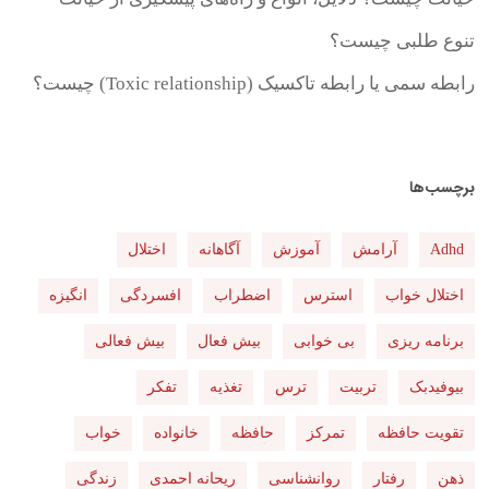
تنوع طلبی چیست؟
رابطه سمی یا رابطه تاکسیک (Toxic relationship) چیست؟
برچسب‌ها
Adhd
آرامش
آموزش
آگاهانه
اختلال
اختلال خواب
استرس
اضطراب
افسردگی
انگیزه
برنامه ریزی
بی خوابی
بیش فعال
بیش فعالی
بیوفیدبک
تربیت
ترس
تغذیه
تفکر
تقویت حافظه
تمرکز
حافظه
خانواده
خواب
ذهن
رفتار
روانشناسی
ریحانه احمدی
زندگی