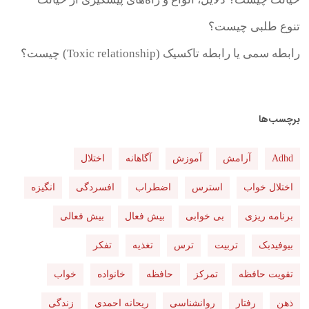
تنوع طلبی چیست؟
رابطه سمی یا رابطه تاکسیک (Toxic relationship) چیست؟
برچسب‌ها
Adhd
آرامش
آموزش
آگاهانه
اختلال
اختلال خواب
استرس
اضطراب
افسردگی
انگیزه
برنامه ریزی
بی خوابی
بیش فعال
بیش فعالی
بیوفیدبک
تربیت
ترس
تغذیه
تفکر
تقویت حافظه
تمرکز
حافظه
خانواده
خواب
ذهن
رفتار
روانشناسی
ریحانه احمدی
زندگی