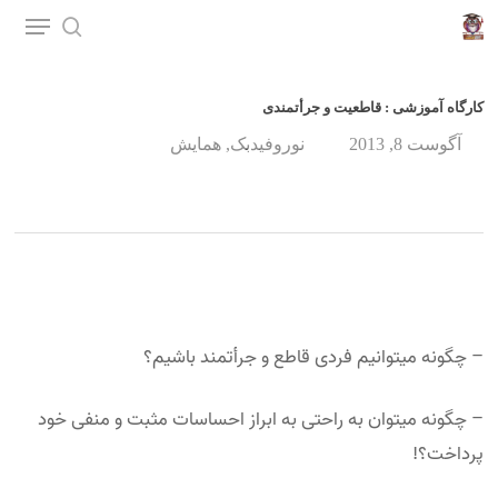
p
o
n
کارگاه آموزشی : قاطعیت و جرأت­مندی
t
آگوست 8, 2013
نوروفیدبک
,
همایش
– چگونه می­توانیم فردی قاطع و جرأت­مند باشیم؟
– چگونه می­توان به راحتی به ابراز احساسات مثبت و منفی خود
پرداخت؟!