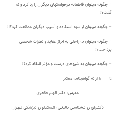
– چگونه می­توان قاطعانه درخواست­های دیگران را رد کرد و نه
گفت؟!
– چگونه می­توان از سوء استفاده و آسیب دیگران ممانعت کرد؟!!
– چگونه می­توان به راحتی به ابراز عقاید و نظرات شخصی
پرداخت؟!
– چگونه می­توان به شیوه­ای درست و مؤثر انتقاد کرد؟!
ü با ارائه گواهینامه معتبر
مدرس: دکتر الهام طاهری
دکتـــرای روانــشناسـی بـالینـی؛ انـستـیتو روانپزشکی تــهـران