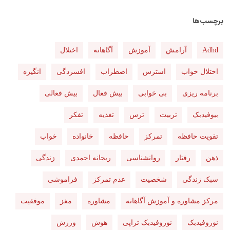
برچسب‌ها
Adhd
آرامش
آموزش
آگاهانه
اختلال
اختلال خواب
استرس
اضطراب
افسردگی
انگیزه
برنامه ریزی
بی خوابی
بیش فعال
بیش فعالی
بیوفیدبک
تربیت
ترس
تغذیه
تفکر
تقویت حافظه
تمرکز
حافظه
خانواده
خواب
ذهن
رفتار
روانشناسی
ریحانه احمدی
زندگی
سبک زندگی
شخصیت
عدم تمرکز
فراموشی
مرکز مشاوره و آموزش آگاهانه
مشاوره
مغز
موفقیت
نوروفیدبک
نوروفیدبک تراپی
هوش
ورزش