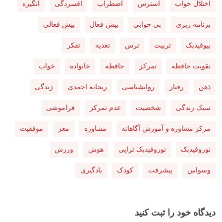
اختلال خواب
استرس
اضطراب
افسردگی
انگیزه
برنامه ریزی
بی خوابی
بیش فعال
بیش فعالی
بیوفیدبک
تربیت
ترس
تغذیه
تفکر
تقویت حافظه
تمرکز
حافظه
خانواده
خواب
ذهن
رفتار
روانشناسی
ریحانه احمدی
زندگی
سبک زندگی
شخصیت
عدم تمرکز
فراموشی
مرکز مشاوره و آموزش آگاهانه
مشاوره
مغز
موفقیت
نوروفیدبک
نوروفیدبک تراپی
هوش
ورزش
وسواس
پیشرفت
کودک
یادگیری
دیدگاه خود را ثبت کنید