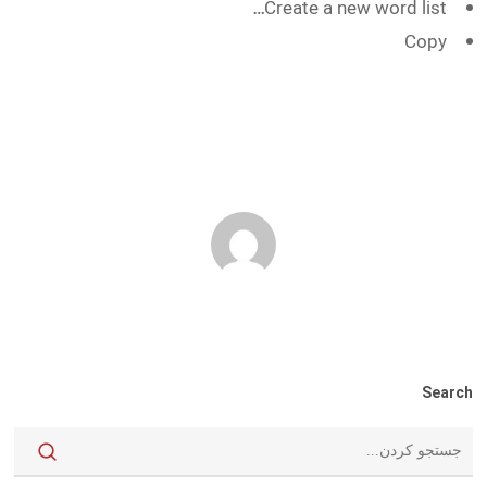
Create a new word list…
Copy
Search