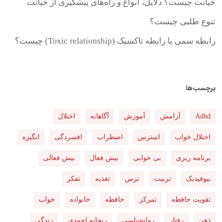
خیانت چیست؟ دلایل، انواع و راه‌های پیشگیری از خیانت
تنوع طلبی چیست؟
رابطه سمی یا رابطه تاکسیک (Toxic relationship) چیست؟
برچسب‌ها
Adhd
آرامش
آموزش
آگاهانه
اختلال
اختلال خواب
استرس
اضطراب
افسردگی
انگیزه
برنامه ریزی
بی خوابی
بیش فعال
بیش فعالی
بیوفیدبک
تربیت
ترس
تغذیه
تفکر
تقویت حافظه
تمرکز
حافظه
خانواده
خواب
ذهن
رفتار
روانشناسی
ریحانه احمدی
زندگی