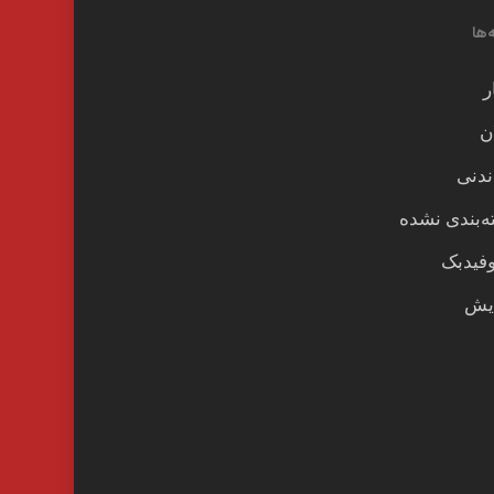
‌ها
ر
ن
ندنی
‌بندی نشده
وفیدبک
یش