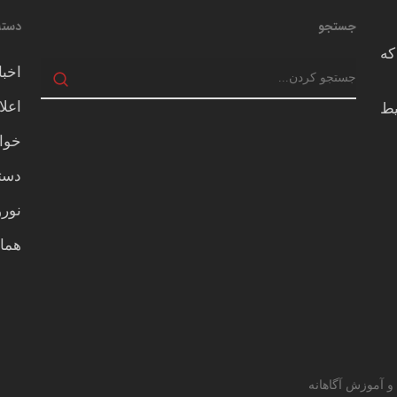
جستجو
دسته
که
اخبا
اعلا
يط
خوا
دسته
نور
هما