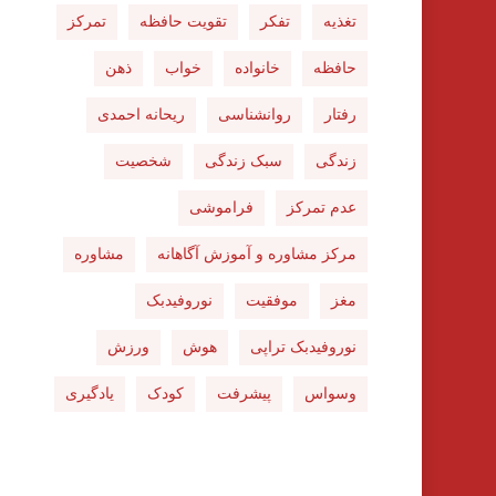
تغذیه
تفکر
تقویت حافظه
تمرکز
حافظه
خانواده
خواب
ذهن
رفتار
روانشناسی
ریحانه احمدی
زندگی
سبک زندگی
شخصیت
عدم تمرکز
فراموشی
مرکز مشاوره و آموزش آگاهانه
مشاوره
مغز
موفقیت
نوروفیدبک
نوروفیدبک تراپی
هوش
ورزش
وسواس
پیشرفت
کودک
یادگیری