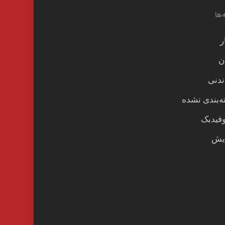
‌ها
ر
ن
ندنی
‌بندی نشده
وفیدبک
یش