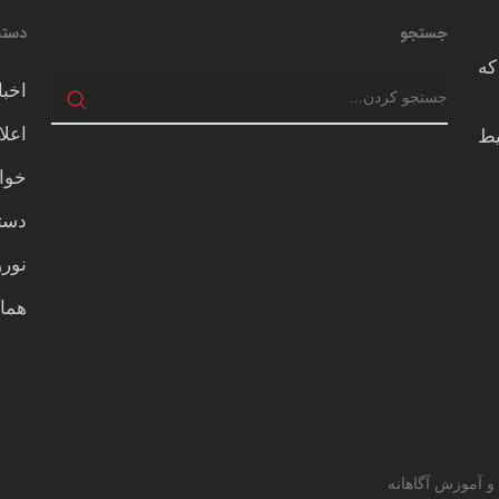
جستجو
دسته
که
اخبا
اعلا
يط
خوا
دسته
نور
هما