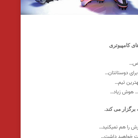
ای کامپیوتری
اص…
رای دوستانتان…
هترین تیم…
 … هوش زیاد…
برگزار می کند.
رش را هم نمیکنید…
ست خواهید داشت…