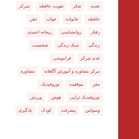
تغذیه
تفکر
تقویت حافظه
تمرکز
حافظه
خانواده
خواب
ذهن
رفتار
روانشناسی
ریحانه احمدی
زندگی
سبک زندگی
شخصیت
عدم تمرکز
فراموشی
مرکز مشاوره و آموزش آگاهانه
مشاوره
مغز
موفقیت
نوروفیدبک
نوروفیدبک تراپی
هوش
ورزش
وسواس
پیشرفت
کودک
یادگیری