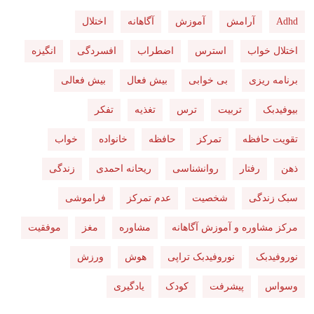
Adhd
آرامش
آموزش
آگاهانه
اختلال
اختلال خواب
استرس
اضطراب
افسردگی
انگیزه
برنامه ریزی
بی خوابی
بیش فعال
بیش فعالی
بیوفیدبک
تربیت
ترس
تغذیه
تفکر
تقویت حافظه
تمرکز
حافظه
خانواده
خواب
ذهن
رفتار
روانشناسی
ریحانه احمدی
زندگی
سبک زندگی
شخصیت
عدم تمرکز
فراموشی
مرکز مشاوره و آموزش آگاهانه
مشاوره
مغز
موفقیت
نوروفیدبک
نوروفیدبک تراپی
هوش
ورزش
وسواس
پیشرفت
کودک
یادگیری