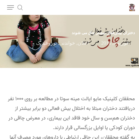
p
o
n
دختران بیش‌فعال بیشتر چاق می شوند
t
فوریه 6, 2016
اعلان
,
خواندنی
,
نوروفیدبک
محققان کلینیک مایو ایالت مینه سوتا در مطالعه بر روی ۱۰۰۰ نفر
دریافتند دختران مبتلا به اختلال بیش فعالی دو برابر بیشتر از
دختران هم‌سن و سال خود فاقد این بیماری، در معرض چاقی در
دوران کودکی یا اوایل بزرگسالی قرار دارند.
به گفته محققان، این چاقی ارتباطی با داروهای مورد مصرف آنها