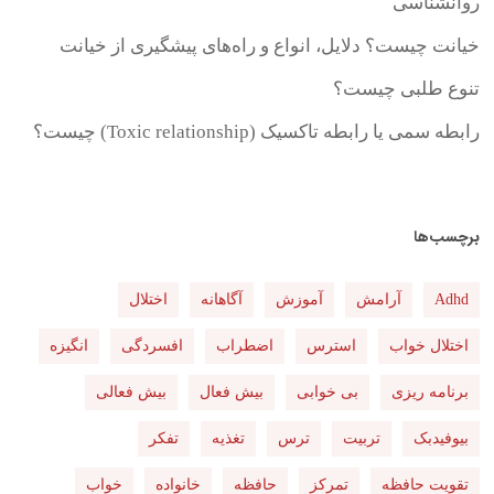
روانشناسی
خیانت چیست؟ دلایل، انواع و راه‌های پیشگیری از خیانت
تنوع طلبی چیست؟
رابطه سمی یا رابطه تاکسیک (Toxic relationship) چیست؟
برچسب‌ها
Adhd
آرامش
آموزش
آگاهانه
اختلال
اختلال خواب
استرس
اضطراب
افسردگی
انگیزه
برنامه ریزی
بی خوابی
بیش فعال
بیش فعالی
بیوفیدبک
تربیت
ترس
تغذیه
تفکر
تقویت حافظه
تمرکز
حافظه
خانواده
خواب