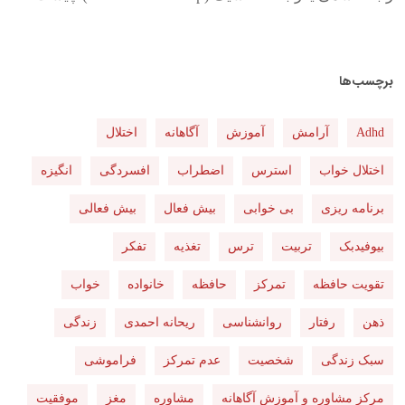
برچسب‌ها
Adhd
آرامش
آموزش
آگاهانه
اختلال
اختلال خواب
استرس
اضطراب
افسردگی
انگیزه
برنامه ریزی
بی خوابی
بیش فعال
بیش فعالی
بیوفیدبک
تربیت
ترس
تغذیه
تفکر
تقویت حافظه
تمرکز
حافظه
خانواده
خواب
ذهن
رفتار
روانشناسی
ریحانه احمدی
زندگی
سبک زندگی
شخصیت
عدم تمرکز
فراموشی
مرکز مشاوره و آموزش آگاهانه
مشاوره
مغز
موفقیت