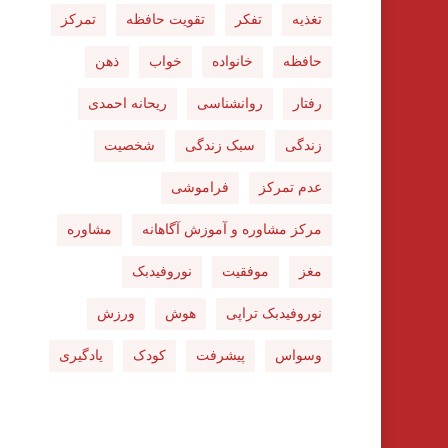
تغذیه
تفکر
تقویت حافظه
تمرکز
حافظه
خانواده
خواب
ذهن
رفتار
روانشناسی
ریحانه احمدی
زندگی
سبک زندگی
شخصیت
عدم تمرکز
فراموشی
مرکز مشاوره و آموزش آگاهانه
مشاوره
مغز
موفقیت
نوروفیدبک
نوروفیدبک تراپی
هوش
ورزش
وسواس
پیشرفت
کودک
یادگیری