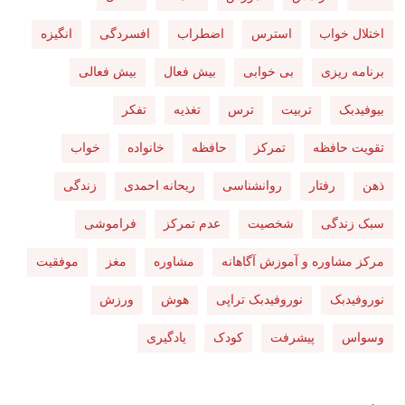
اختلال خواب
استرس
اضطراب
افسردگی
انگیزه
برنامه ریزی
بی خوابی
بیش فعال
بیش فعالی
بیوفیدبک
تربیت
ترس
تغذیه
تفکر
تقویت حافظه
تمرکز
حافظه
خانواده
خواب
ذهن
رفتار
روانشناسی
ریحانه احمدی
زندگی
سبک زندگی
شخصیت
عدم تمرکز
فراموشی
مرکز مشاوره و آموزش آگاهانه
مشاوره
مغز
موفقیت
نوروفیدبک
نوروفیدبک تراپی
هوش
ورزش
وسواس
پیشرفت
کودک
یادگیری