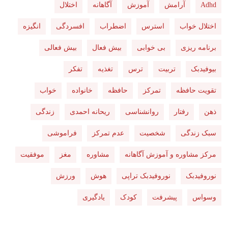
Adhd
آرامش
آموزش
آگاهانه
اختلال
اختلال خواب
استرس
اضطراب
افسردگی
انگیزه
برنامه ریزی
بی خوابی
بیش فعال
بیش فعالی
بیوفیدبک
تربیت
ترس
تغذیه
تفکر
تقویت حافظه
تمرکز
حافظه
خانواده
خواب
ذهن
رفتار
روانشناسی
ریحانه احمدی
زندگی
سبک زندگی
شخصیت
عدم تمرکز
فراموشی
مرکز مشاوره و آموزش آگاهانه
مشاوره
مغز
موفقیت
نوروفیدبک
نوروفیدبک تراپی
هوش
ورزش
وسواس
پیشرفت
کودک
یادگیری