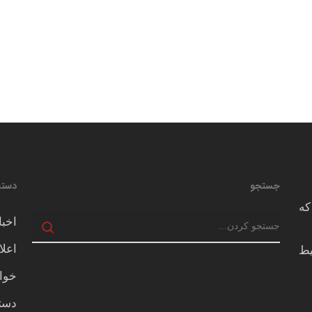
جستجو
دسته
که
اخبا
اعلا
يط
خوا
دسته