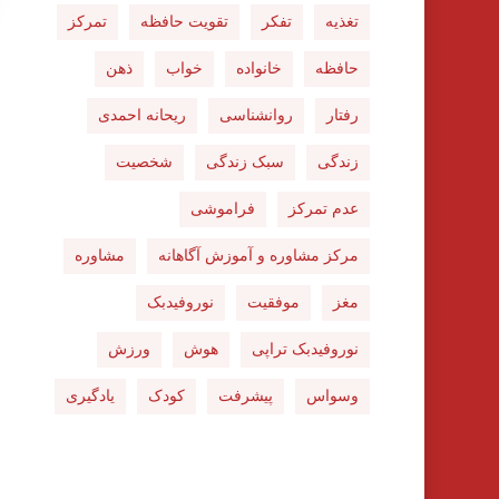
تغذیه
تفکر
تقویت حافظه
تمرکز
حافظه
خانواده
خواب
ذهن
رفتار
روانشناسی
ریحانه احمدی
زندگی
سبک زندگی
شخصیت
عدم تمرکز
فراموشی
مرکز مشاوره و آموزش آگاهانه
مشاوره
مغز
موفقیت
نوروفیدبک
نوروفیدبک تراپی
هوش
ورزش
وسواس
پیشرفت
کودک
یادگیری