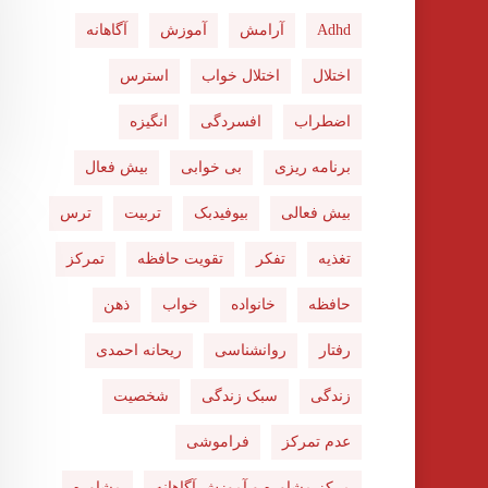
Adhd
آرامش
آموزش
آگاهانه
اختلال
اختلال خواب
استرس
اضطراب
افسردگی
انگیزه
برنامه ریزی
بی خوابی
بیش فعال
بیش فعالی
بیوفیدبک
تربیت
ترس
تغذیه
تفکر
تقویت حافظه
تمرکز
حافظه
خانواده
خواب
ذهن
رفتار
روانشناسی
ریحانه احمدی
زندگی
سبک زندگی
شخصیت
عدم تمرکز
فراموشی
مرکز مشاوره و آموزش آگاهانه
مشاوره