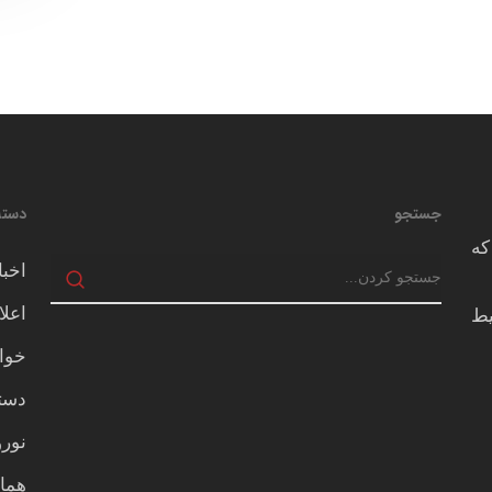
جستجو
دسته
که
اخبا
اعلا
يط
خوا
دسته
نور
هما