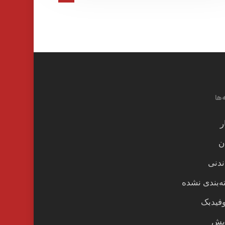
‌ها
ر
ن
ندنی
‌بندی نشده
وفیدبک
یش