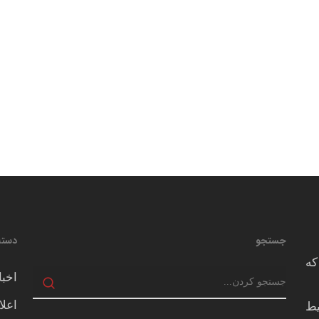
جستجو
دسته
که
اخبا
اعلا
يط