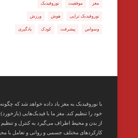
مغز
موفقیت
نوروفیدبک
نوروفیدبک تراپی
هوش
ورزش
وسواس
پیشرفت
کودک
یادگیری
با نوروفیدبک به مغز ياد داده خواهد شد كه چگونه
خود را تنظيم كند. مغز ما با فيدبک‌هايی (بازخورد) 
از بدن و محيط اطراف می‌گيرد به کنترل و تنظيم
کارکردهای مختلف جسمی و روانی و تعامل با مح