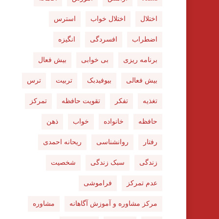
اختلال
اختلال خواب
استرس
اضطراب
افسردگی
انگیزه
برنامه ریزی
بی خوابی
بیش فعال
بیش فعالی
بیوفیدبک
تربیت
ترس
تغذیه
تفکر
تقویت حافظه
تمرکز
حافظه
خانواده
خواب
ذهن
رفتار
روانشناسی
ریحانه احمدی
زندگی
سبک زندگی
شخصیت
عدم تمرکز
فراموشی
مرکز مشاوره و آموزش آگاهانه
مشاوره