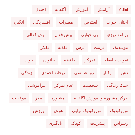
Adhd
آرامش
آموزش
آگاهانه
اختلال
اختلال خواب
استرس
اضطراب
افسردگی
انگیزه
برنامه ریزی
بی خوابی
بیش فعال
بیش فعالی
بیوفیدبک
تربیت
ترس
تغذیه
تفکر
تقویت حافظه
تمرکز
حافظه
خانواده
خواب
ذهن
رفتار
روانشناسی
ریحانه احمدی
زندگی
سبک زندگی
شخصیت
عدم تمرکز
فراموشی
مرکز مشاوره و آموزش آگاهانه
مشاوره
مغز
موفقیت
نوروفیدبک
نوروفیدبک تراپی
هوش
ورزش
وسواس
پیشرفت
کودک
یادگیری