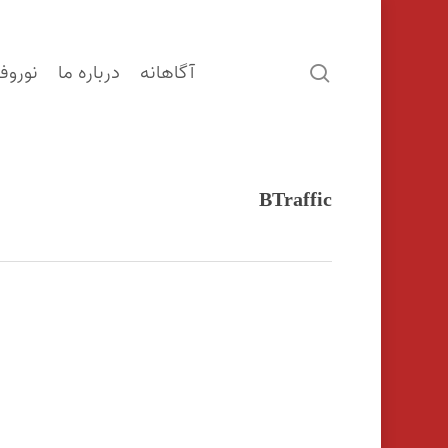
آگاهانه
درباره ما
نوروف
search
BTraffic
اینتر را برای جستجو و یا ESC برای بستن بفشارید