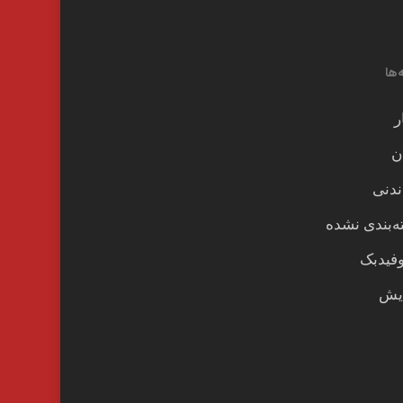
‌ها
ر
ن
ندنی
‌بندی نشده
وفیدبک
یش