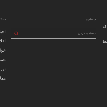
جستجو
دسته
که
اخبا
اعلا
يط
خوا
دسته
نور
هما