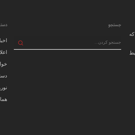
جستجو
دسته
که
اخبا
اعلا
يط
خوا
دسته
نور
هما