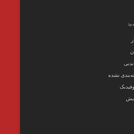
‌ها
ر
ن
ندنی
‌بندی نشده
وفیدبک
یش