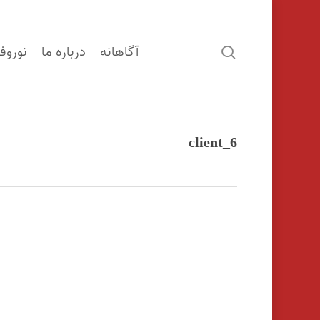
آگاهانه
درباره ما
نوروف
search
client_6
اینتر را برای جستجو و یا ESC برای بستن بفشارید