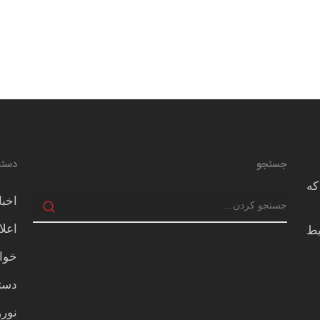
جستجو
دسته
که
اخبا
اعلا
يط
خوا
دسته
نور