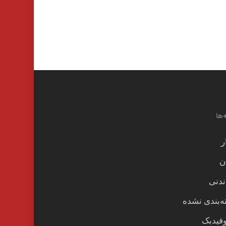
‌ها
ر
ن
ندنی
‌بندی نشده
وفیدبک