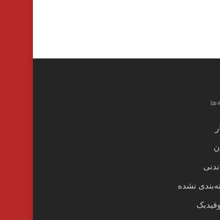
‌ها
ر
ن
ندنی
‌بندی نشده
وفیدبک