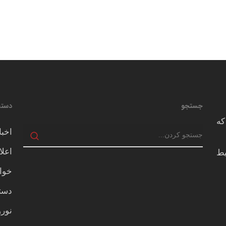
جستجو
دسته
که
اخبا
اعلا
يط
خوا
دسته
نور