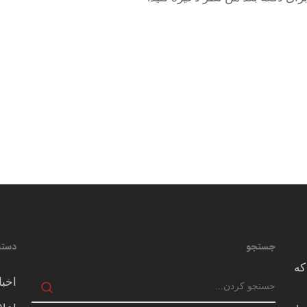
جستجو
دسته
که
اخبا