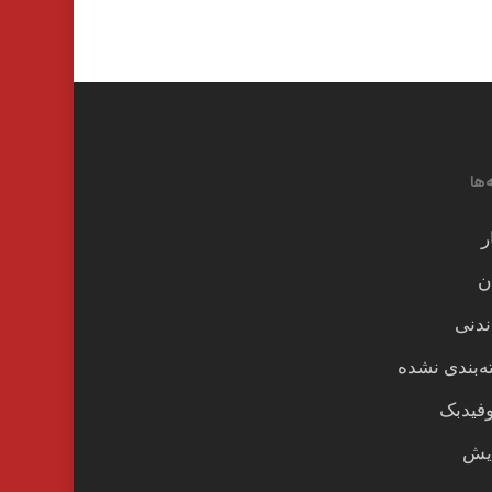
‌ها
ر
ن
ندنی
‌بندی نشده
وفیدبک
یش