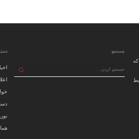
جستجو
دسته
که
اخبا
اعلا
يط
خوا
دسته
نور
هما