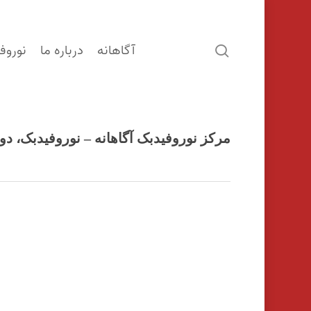
آگاهانه
درباره ما
نوروف
search
مرکز نوروفیدبک آگاهانه – نوروفیدبک، دوپ
اینتر را برای جستجو و یا ESC برای بستن بفشارید