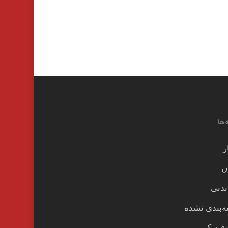
‌ها
ر
ن
ندنی
‌بندی نشده
وفیدبک