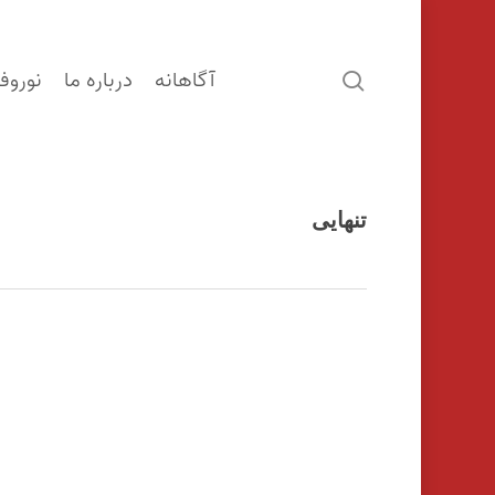
آگاهانه
درباره ما
نوروف
search
تنهایی
اینتر را برای جستجو و یا ESC برای بستن بفشارید