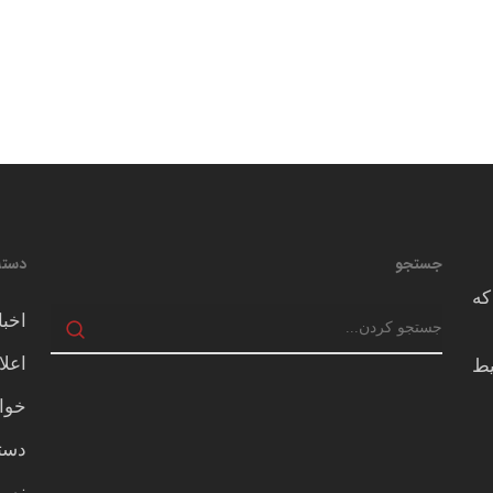
جستجو
دسته
که
اخبا
اعلا
يط
خوا
دسته
نور