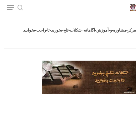
p
o
n
مرکز-مشاوره-و-آموزش-آگاهانه–شکلات-تلخ-بخورید-تا-راحت-بخوابید
t