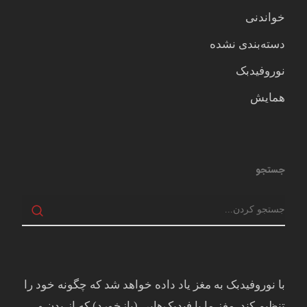
خواندنی
دسته‌بندی نشده
نوروفیدبک
همایش
جستجو
با نوروفیدبک به مغز ياد داده خواهد شد كه چگونه خود را
تنظيم كند. مغز ما با فيدبک‌هايی (بازخورد) که از بدن و