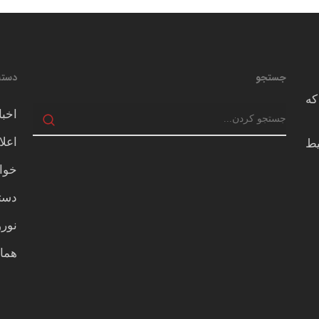
جستجو
دسته
که
اخبا
اعلا
يط
خوا
دسته
نور
هما