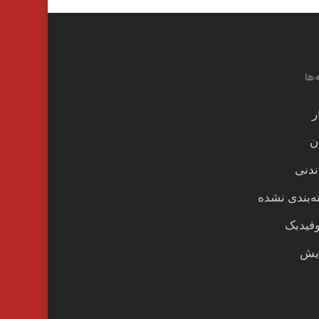
‌ها
ر
ن
ندنی
‌بندی نشده
وفیدبک
یش