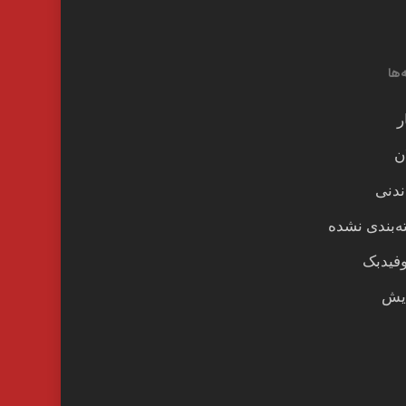
‌ها
ر
ن
ندنی
‌بندی نشده
وفیدبک
یش