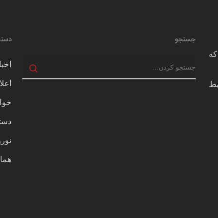
جستجو
دسته
که
اخبا
اعلا
يط
خوا
دسته
نور
هما