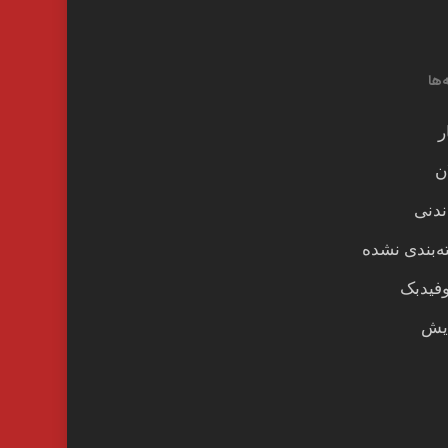
‌ها
ر
ن
ندنی
‌بندی نشده
وفیدبک
یش