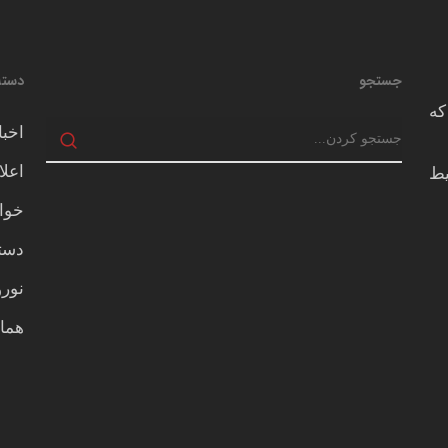
جستجو
دسته
که
اخبا
اعلا
يط
خوا
دسته
نور
هما