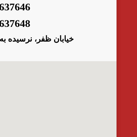
637646
637648
خیابان ظفر، نرسیده به ج