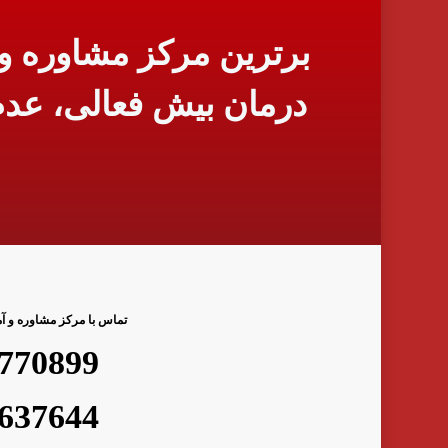
برترین مرکز مشاوره و 
تماس با مرکز مشاوره و آم
770899
637644