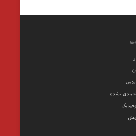
‌ها
ر
ن
ندنی
‌بندی نشده
وفیدبک
یش