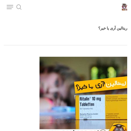
p
o
n
ریتالین آری یا خیر؟
t